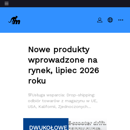
Nowe produkty
wprowadzone na
rynek, lipiec 2026
roku
💯Usługa wsparcia: Drop-shipping:
odbiór towarów z magazynu w UE,
USA, Kalifornii, Zjednoczonych
Emiratach Arabskich i Wielkiej
Brytanii. 💯2. Zamówienie płatności
&gt; 5000 USD, FOB Chiny: Można
DWUKOŁOWE
ZAWIESZENIE
uzyskać leczenie akredytywy, wpłacić