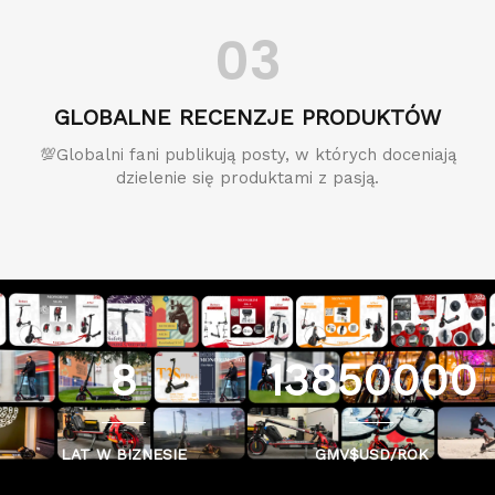
03
GLOBALNE RECENZJE PRODUKTÓW
💯Globalni fani publikują posty, w których doceniają
dzielenie się produktami z pasją.
8
13850000
LAT W BIZNESIE
GMV$USD/ROK