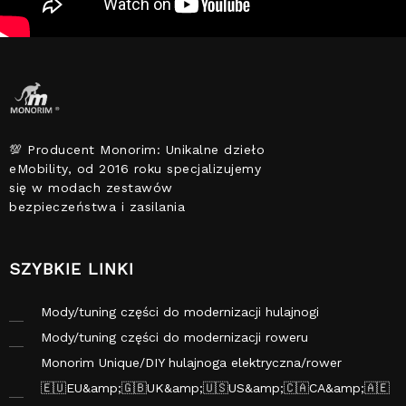
💯 Producent Monorim: Unikalne dzieło
eMobility, od 2016 roku specjalizujemy
się w modach zestawów
bezpieczeństwa i zasilania
SZYBKIE LINKI
Mody/tuning części do modernizacji hulajnogi
elektrycznej<brand by monorim></brand>
Mody/tuning części do modernizacji roweru
elektrycznego<brand by monorim></brand>
Monorim Unique/DIY hulajnoga elektryczna/rower
elektryczny/motocykl elektryczny<brand by monorim>
🇪🇺EU&amp;🇬🇧UK&amp;🇺🇸US&amp;🇨🇦CA&amp;🇦🇪
</brand>