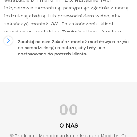
inżynierowie zamontują, postępując zgodnie z naszą
instrukcją obsługi lub przewodnikiem wideo, aby
zakończyć montaż. 3/3. Po zakończeniu klient
przyjdzie po produkt do Twojego sklepu. A potem
płacimy Ci za każde zamówienie.
Zarabiaj na nas: Zakończ montaż modułowych części
do samodzielnego montażu, aby były one
dostosowane do potrzeb klienta.
00
O NAS
💯Producent Monorim:unikalne kreacje eMobility...Od