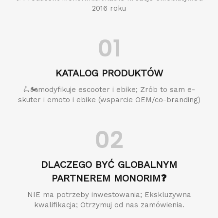
2016 roku
01
KATALOG PRODUKTÓW
🛴🏍️modyfikuje escooter i ebike; Zrób to sam e-
skuter i emoto i ebike (wsparcie OEM/co-branding)
02
DLACZEGO BYĆ GLOBALNYM
PARTNEREM MONORIM❓
NIE ma potrzeby inwestowania; Ekskluzywna
kwalifikacja; Otrzymuj od nas zamówienia.