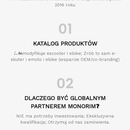
2016 roku
01
KATALOG PRODUKTÓW
🛴🏍️modyfikuje escooter i ebike; Zrób to sam e-
skuter i emoto i ebike (wsparcie OEM/co-branding)
02
DLACZEGO BYĆ GLOBALNYM
PARTNEREM MONORIM❓
NIE ma potrzeby inwestowania; Ekskluzywna
kwalifikacja; Otrzymuj od nas zamówienia.