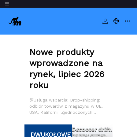
Nowe produkty
wprowadzone na
rynek, lipiec 2026
roku
💯Usługa wsparcia: Drop-shipping:
odbiór towarów z magazynu w UE,
USA, Kalifornii, Zjednoczonych
Emiratach Arabskich i Wielkiej
Brytanii. 💯2. Zamówienie płatności
&gt; 5000 USD, FOB Chiny: Można
DWUKOŁOWE
ZAWIESZENIE
uzyskać leczenie akredytywy, wpłacić