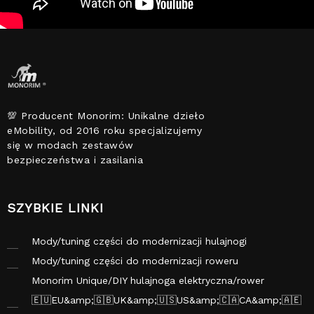
💯 Producent Monorim: Unikalne dzieło
eMobility, od 2016 roku specjalizujemy
się w modach zestawów
bezpieczeństwa i zasilania
SZYBKIE LINKI
Mody/tuning części do modernizacji hulajnogi
elektrycznej<brand by monorim></brand>
Mody/tuning części do modernizacji roweru
elektrycznego<brand by monorim></brand>
Monorim Unique/DIY hulajnoga elektryczna/rower
elektryczny/motocykl elektryczny<brand by monorim>
🇪🇺EU&amp;🇬🇧UK&amp;🇺🇸US&amp;🇨🇦CA&amp;🇦🇪
</brand>