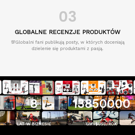
03
GLOBALNE RECENZJE PRODUKTÓW
💯Globalni fani publikują posty, w których doceniają
dzielenie się produktami z pasją.
8
13850000
LAT W BIZNESIE
GMV$USD/ROK