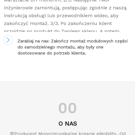
inżynierowie zamontują, postępując zgodnie z naszą
instrukcją obsługi lub przewodnikiem wideo, aby
zakończyć montaż. 3/3. Po zakończeniu klient
przyjdzie po produkt do Twojego sklepu. A potem
płacimy Ci za każde zamówienie.
Zarabiaj na nas: Zakończ montaż modułowych części
do samodzielnego montażu, aby były one
dostosowane do potrzeb klienta.
00
O NAS
💯Producent Monorim:unikalne kreacje eMobility...Od